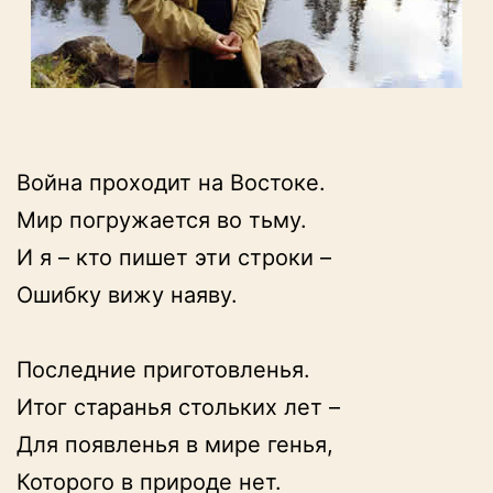
Война проходит на Востоке.

Мир погружается во тьму.

И я – кто пишет эти строки –

Ошибку вижу наяву.

Последние приготовленья.

Итог старанья стольких лет –

Для появленья в мире генья,

Которого в природе нет.
