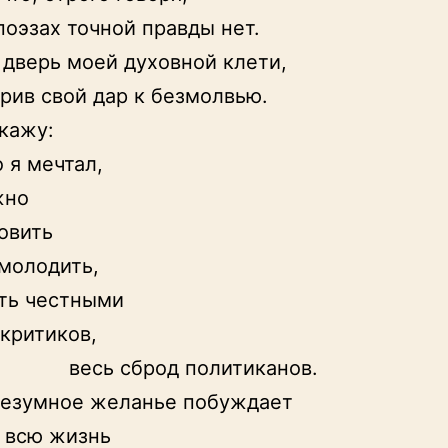
поэзах точной правды нет.

 дверь моей духовной клети,

рив свой дар к безмолвью.

кажу:

 я мечтал,

но

овить

молодить,

ть честными

критиков,

есь сброд политиканов.

безумное желанье побуждает

 всю жизнь
