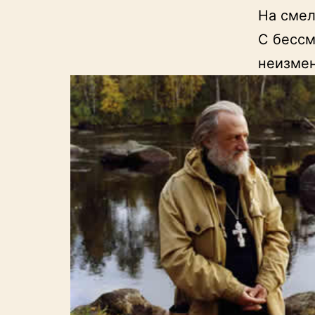
На смел
С бессм
неизмен