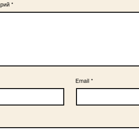
арий
*
Email
*