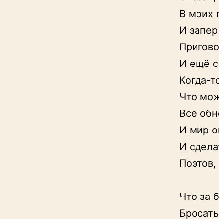
В моих 
И запер
Пригово
И ещё с
Когда-то
Что мож
Всё обн
И мир о
И сдела
Поэтов, 
                         в
Что за 
Бросать