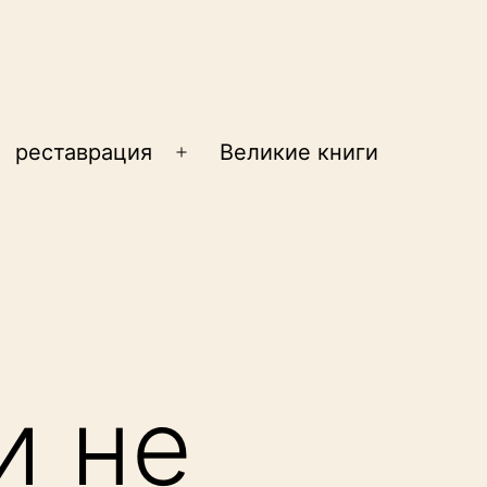
реставрация
Великие книги
крыть
Открыть
еню
меню
и не