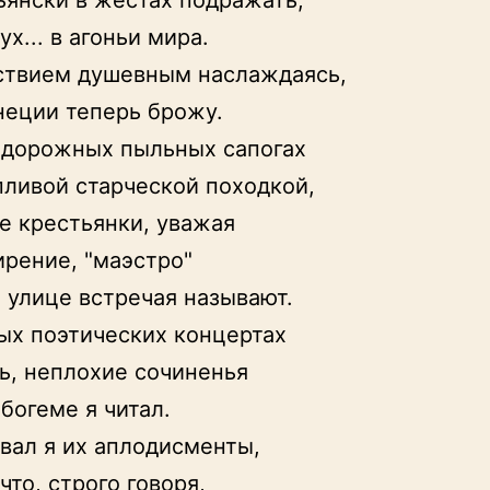
ьянски в жестах подражать,

х... в агоньи мира.

твием душевным наслаждаясь,

неции теперь брожу.

 дорожных пыльных сапогах

ливой старческой походкой,

е крестьянки, уважая

рение, "маэстро"

 улице встречая называют.

ых поэтических концертах

ь, неплохие сочиненья

богеме я читал.

вал я их аплодисменты,

что, строго говоря,
