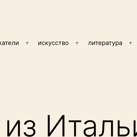
катели
искусство
литература
Открыть
Открыть
От
меню
меню
м
 из Италь