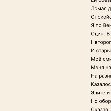
Ей обез
Ломая ду
Спокойс
Я по Ве
Один. В
Нетороп
И стары
Моё сми
Меня на
На разн
Казалос
Элите и 
Но обор
Сказав, 