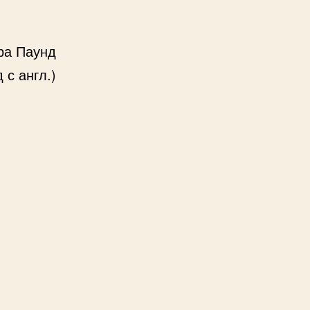
ра Паунд
 с англ.)