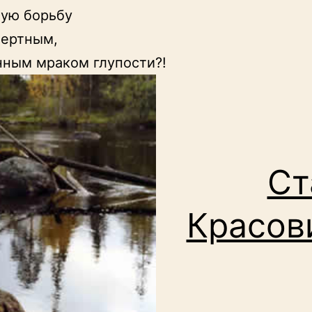
ую борьбу

ертным,

ным мраком глупости?!
Ст
Красов