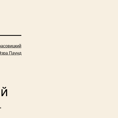
расовицкий
Эзра Паунд
ий
*