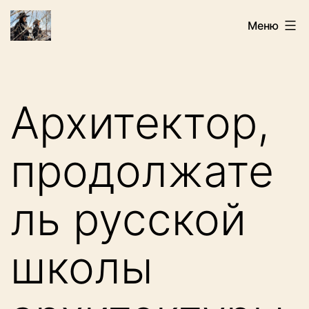
Перейти
Искатели
Меню
к
содержимому
Архитектор,
продолжате
ль русской
школы