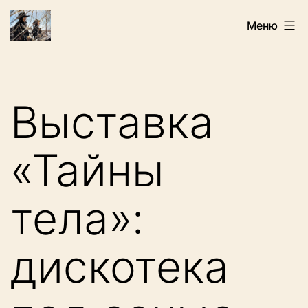
Перейти
Искатели
Меню
к
содержимому
Выставка
«Тайны
тела»:
дискотека