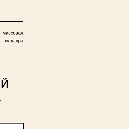
и
,
массовая
культура
ий
*