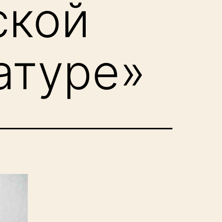
ской
атуре»