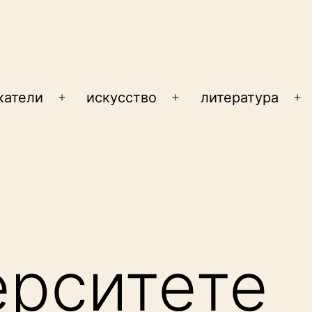
катели
искусство
литература
Открыть
Открыть
От
меню
меню
м
ерситете