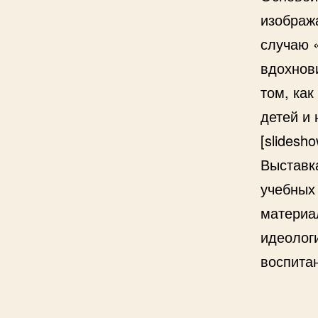
изображ
случаю 
вдохнов
том, ка
детей и
[slidesho
Выставк
учебных 
материа
идеолог
воспита