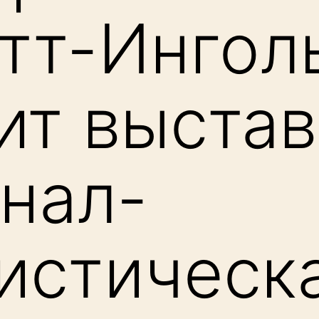
тт-Ингол
ит выстав
нал-
истическ