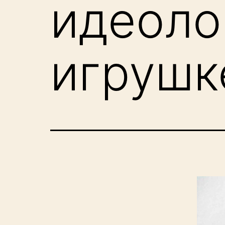
идеоло
игрушк