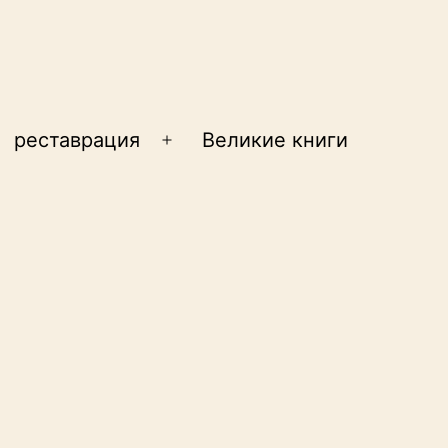
реставрация
Великие книги
крыть
Открыть
еню
меню