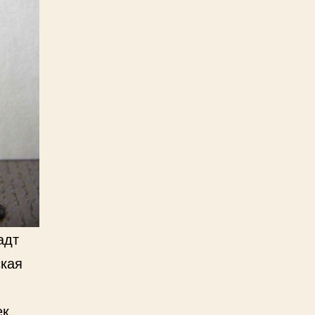
адт
ская
к,