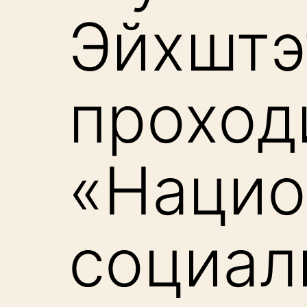
Эйхштэ
проход
«Нацио
социал