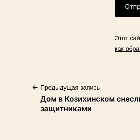
Этот са
как обр
Навигация
Предыдущая запись
Дом в Козихинском снесл
по
защитниками
записям