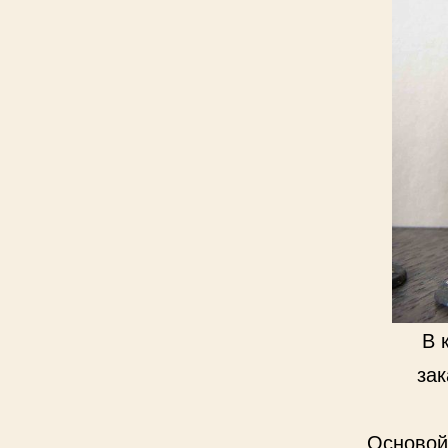
В 
зак
Основой