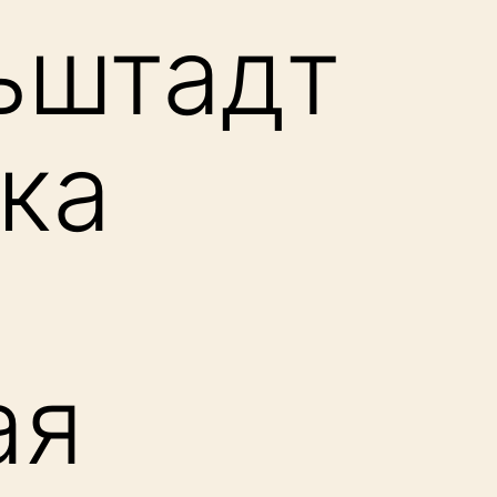
ьштадт
ка
ая