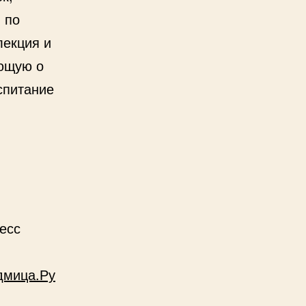
 по
лекция и
ающую о
спитание
есс
мица.Ру