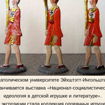
католическом университете Эйхштэтт-Ингольшт
анчивается выставка «Национал-социалистиче
идеология в детской игрушке и литературе».
 экспозиции стала коллекция оловянных игруше