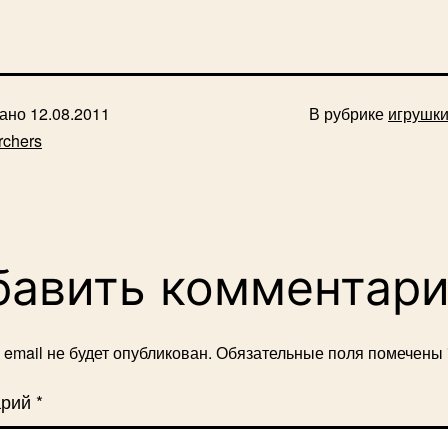
вано
12.08.2011
В рубрике
игрушк
rchers
бавить комментар
email не будет опубликован.
Обязательные поля помечены
арий
*