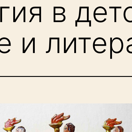
гия в дет
е и литер