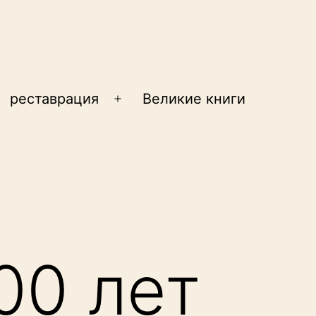
реставрация
Великие книги
крыть
Открыть
еню
меню
00 лет