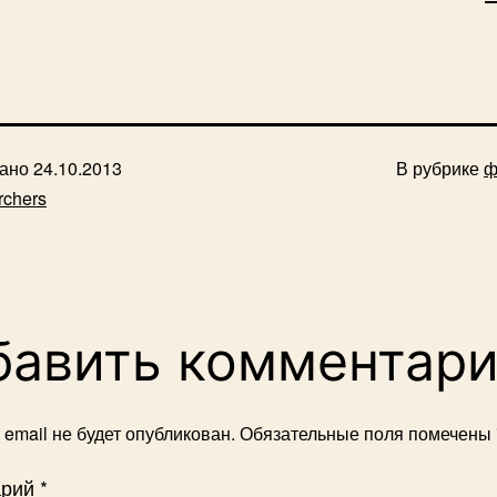
вано
24.10.2013
В рубрике
ф
rchers
бавить комментар
email не будет опубликован.
Обязательные поля помечены
арий
*