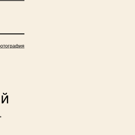
отография
ий
*