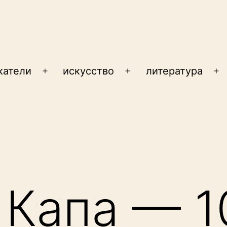
катели
искусство
литература
Открыть
Открыть
От
меню
меню
м
 Капа — 1