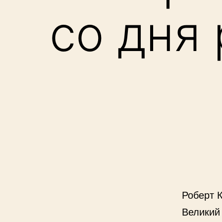
со дня
Роберт 
Великий