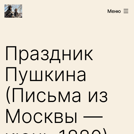
Перейти
Искатели
Меню
к
содержимому
Праздник
Пушкина
(Письма из
Москвы —