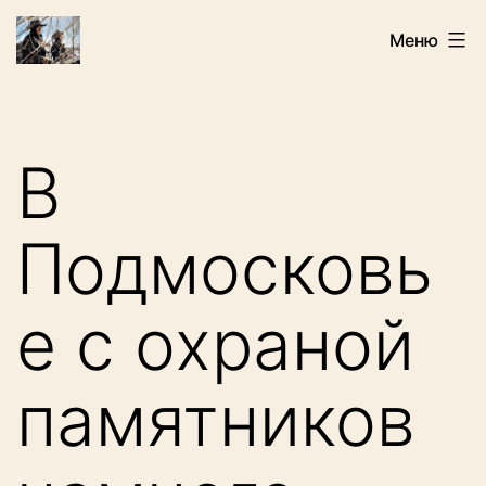
Перейти
Искатели
Меню
к
содержимому
В
Подмосковь
е с охраной
памятников