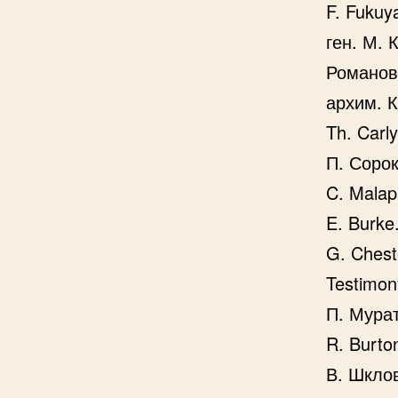
F. Fukuy
ген. М. 
Романов
архим. К
Th. Carl
П. Соро
C. Malapa
E. Burke.
G. Chest
Testimon
П. Мура
R. Burto
В. Шкло