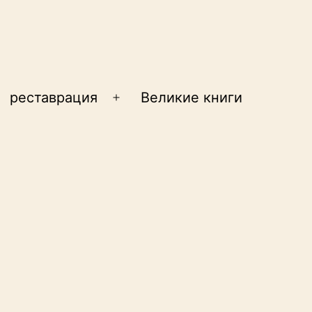
реставрация
Великие книги
крыть
Открыть
еню
меню