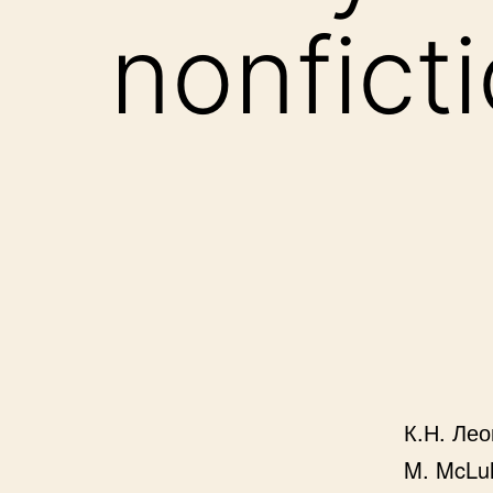
nonfict
К.Н. Лео
M. McLuh