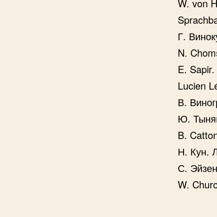
W. von H
Sprachb
Г. Винок
N. Choms
E. Sapir
Lucien Lé
В. Виног
Ю. Тынян
B. Catton
Н. Кун.
С. Эйзе
W. Churc