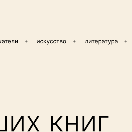
катели
искусство
литература
Открыть
Открыть
От
меню
меню
м
ших книг