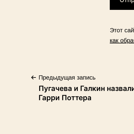
Этот са
как обр
Навигация
Предыдущая запись
Пугачева и Галкин назвал
по
Гарри Поттера
записям