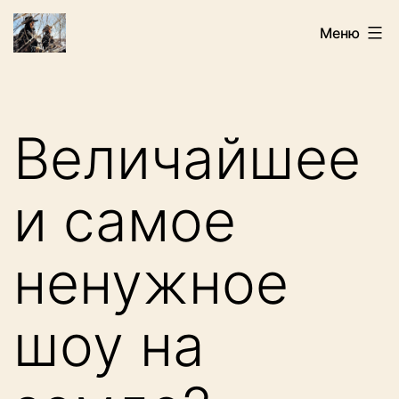
Перейти
Искатели
Меню
к
содержимому
Величайшее
и самое
ненужное
шоу на