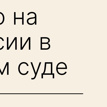
о на
сии в
м суде