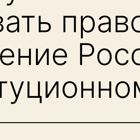
вать прав
ение Рос
туционно