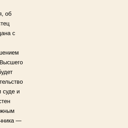
, об
стец
дана с
ешением
 Высшего
будет
тельство
 суде и
стен
ажным
ачника —