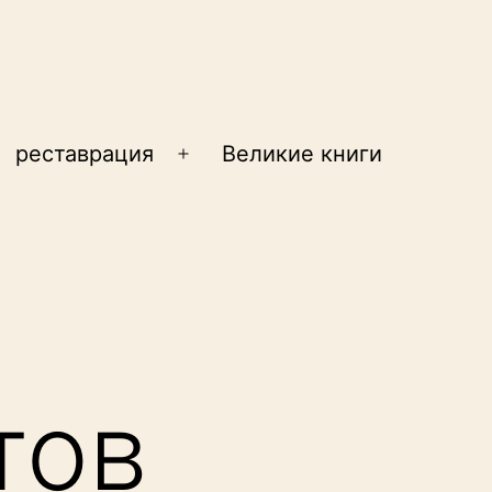
реставрация
Великие книги
крыть
Открыть
еню
меню
тов