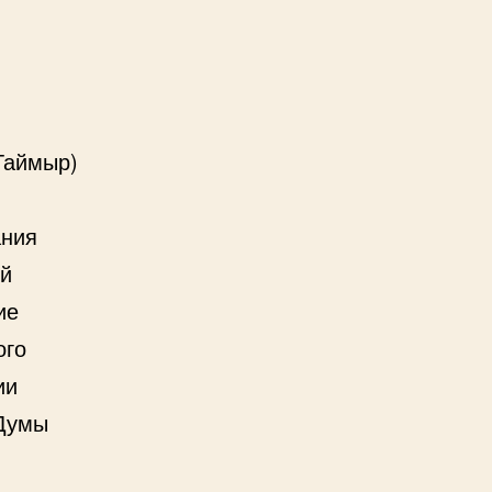
Таймыр)
.
ания
ой
ие
ого
ии
 Думы