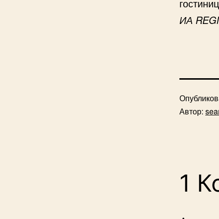
гостини
ИА REG
Опублико
Автор:
sea
1 