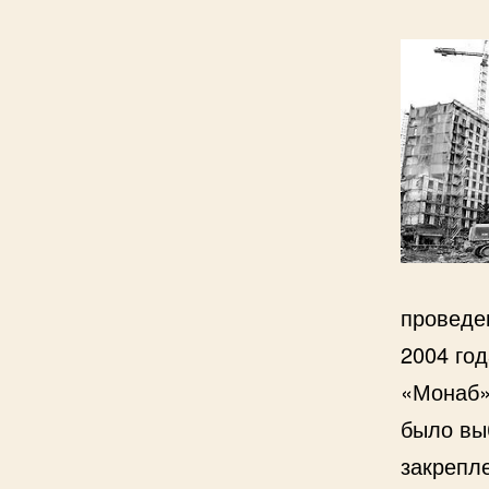
проведе
2004 го
«Монаб»
было вы
закрепл