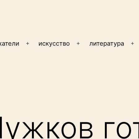
катели
искусство
литература
Открыть
Открыть
От
меню
меню
м
ужков го