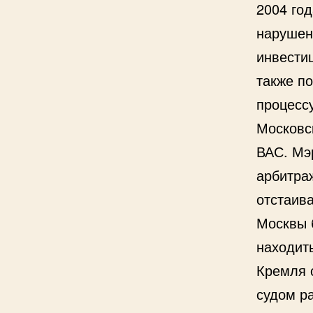
2004 год
нарушен
инвести
также по
процесс
Московс
ВАС. Мэ
арбитраж
отстаив
Москвы 
находить
Кремля 
судом р