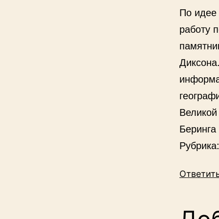
По идее
работу п
памятни
Диксона
информа
географи
Великой
Беринга 
Рубрика
Ответит