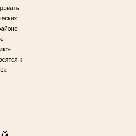
ировать
ческих
районе
ию
ико-
осятся к
уса