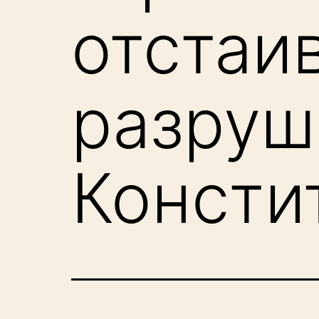
отстаи
разруш
Консти