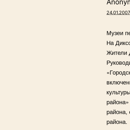
Anony
24.01.2007
Музеи п
На Дикс
Жители 
Руковод
«Городс
включен
культур
района»
района,
района.