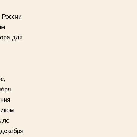
 России
ым
тора для
с,
ября
ания
щиком
ыло
 декабря