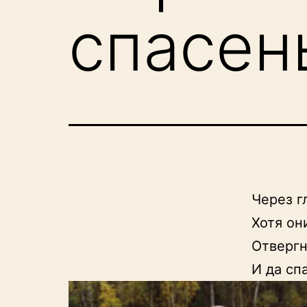
спасен
Через г
Хотя они
Отвергн
И да сп