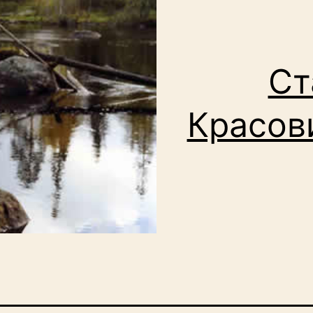
Ст
Красов