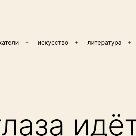
катели
искусство
литература
Открыть
Открыть
От
меню
меню
м
глаза идё