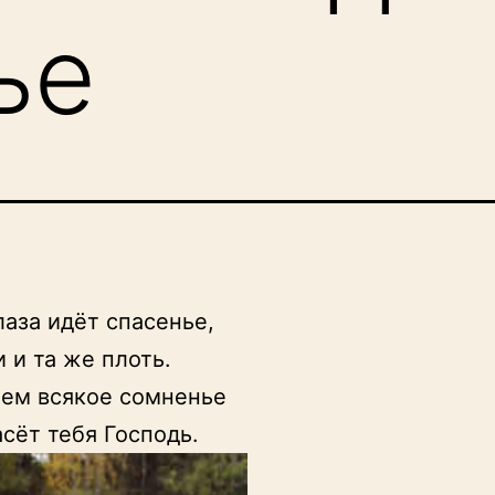
ье
лаза идёт спасенье,

 и та же плоть.

ем всякое сомненье

асёт тебя Господь.