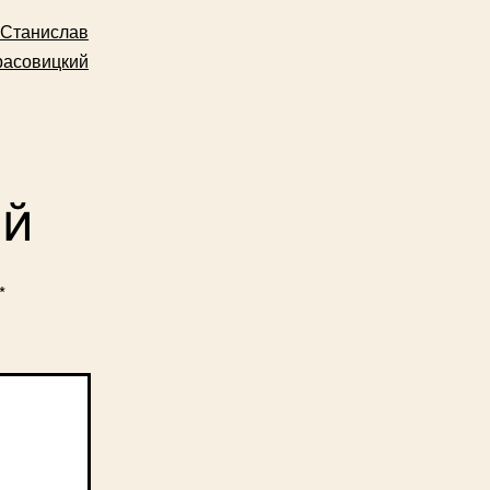
Станислав
расовицкий
ий
*