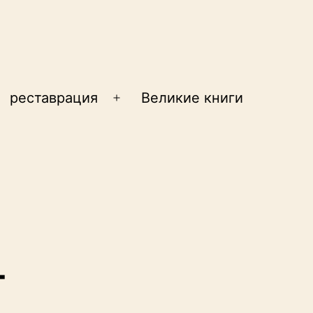
реставрация
Великие книги
крыть
Открыть
еню
меню
т