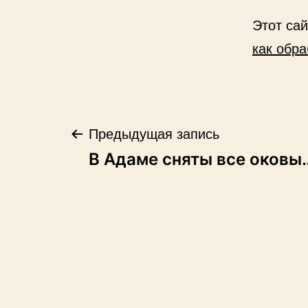
Этот са
как обр
Навигация
Предыдущая запись
В Адаме сняты все оковы
по
записям