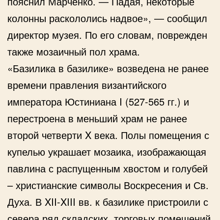
пояснил Марченко. — Падая, некоторые
колонны раскололись надвое», — сообщил
директор музея. По его словам, поврежден
также мозаичный пол храма.
«Базилика в базилике» возведена не ранее
времени правления византийского
императора Юстиниана I (527-565 гг.) и
перестроена в меньший храм не ранее
второй четверти X века. Полы помещения с
купелью украшает мозаика, изображающая
павлина с распущенным хвостом и голубей
– христианские символы Воскресения и Св.
Духа. В XII-XIII вв. к базилике пристроили с
севера ряд складских, торговых помещений