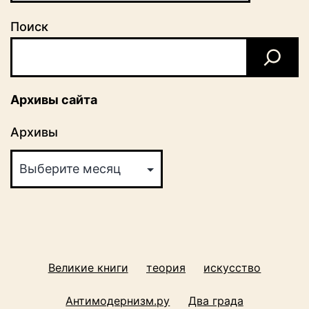
Поиск
Архивы сайта
Архивы
Великие книги
теория
искусство
Антимодернизм.ру
Два града