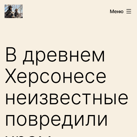
Перейти
Искатели
Меню
к
содержимому
В древнем
Херсонесе
неизвестные
повредили