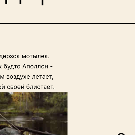
дерзок мотылек. 

ой своей блистает. 