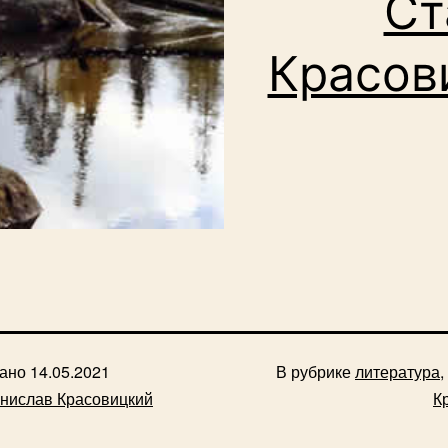
Ст
Красов
вано
14.05.2021
В рубрике
литература
,
нислав Красовицкий
К