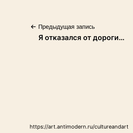
Навигация
Предыдущая запись
Я отказался от дороги…
по
записям
https://art.antimodern.ru/cultureandart