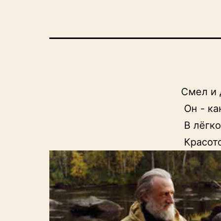
Смел и 
 Он - как будто Аполлон - 

 В лёгком воздухе летает, 

 Красот