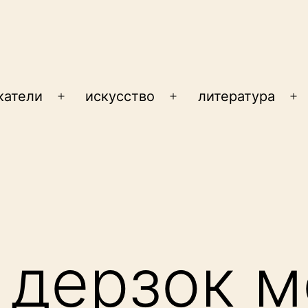
катели
искусство
литература
Открыть
Открыть
От
меню
меню
м
 дерзок 