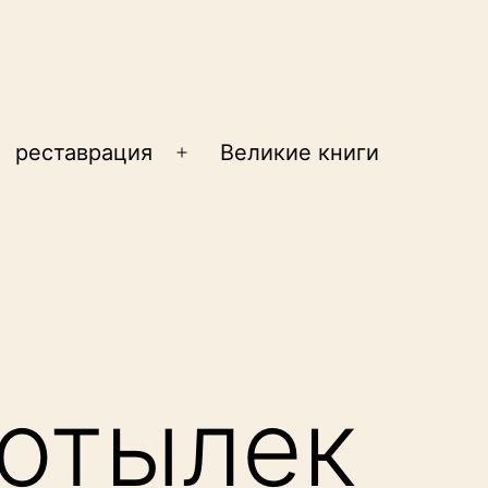
реставрация
Великие книги
крыть
Открыть
еню
меню
мотылек