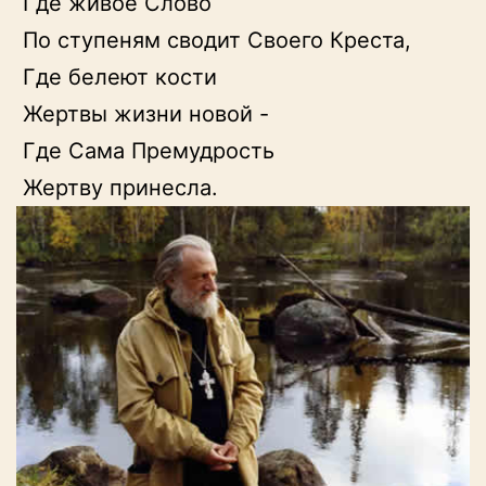
 Где живое Слово

 По ступеням сводит Своего Креста,

 Где белеют кости

 Жертвы жизни новой -

 Где Сама Премудрость

 Жертву принесла.