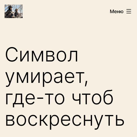
Перейти
Искатели
Меню
к
содержимому
Символ
умирает,
где-то чтоб
воскреснуть