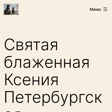
Перейти
Искатели
Меню
к
содержимому
Святая
блаженная
Ксения
Петербургск