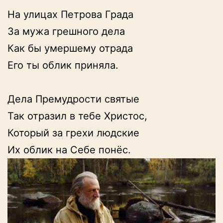
На улицах Петрова Града

За мужа грешного дела

Как бы умершему отрада

Его ты облик приняла.

Дела Премудрости святые

Так отразил в тебе Христос,

Который за грехи людские

Их облик на Себе понёс.