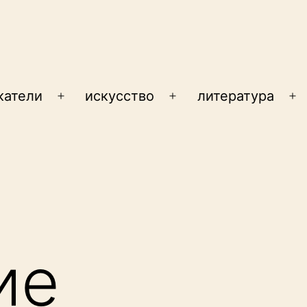
катели
искусство
литература
Открыть
Открыть
От
меню
меню
м
ие