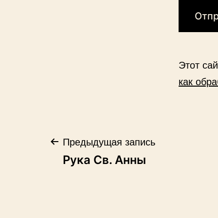
Этот са
как обр
Навигация
Предыдущая запись
Рука Св. Анны
по
записям