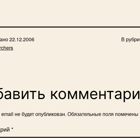
вано
22.12.2006
В рубр
rchers
бавить комментар
email не будет опубликован.
Обязательные поля помечены
арий
*