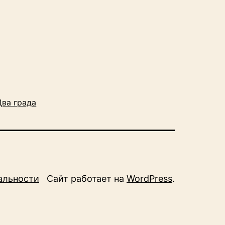
Два града
альности
Сайт работает на
WordPress
.