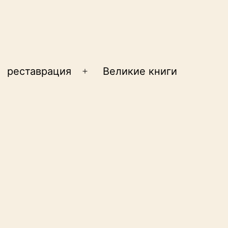
реставрация
Великие книги
крыть
Открыть
еню
меню