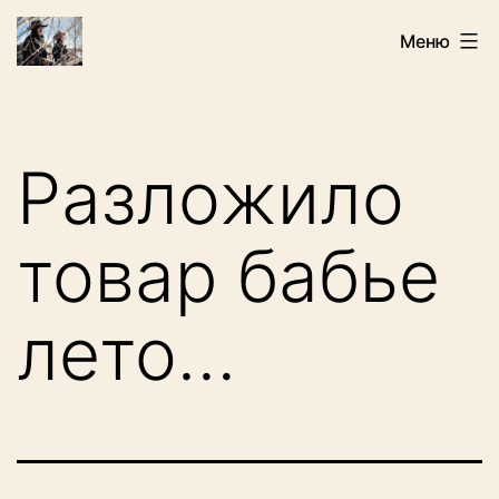
Перейти
Искатели
Меню
к
содержимому
Разложило
товар бабье
лето…