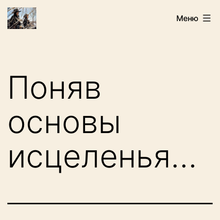
Перейти
Искатели
Меню
к
содержимому
Поняв
основы
исцеленья…