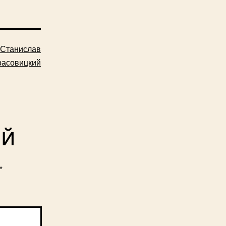
Станислав
расовицкий
ий
*