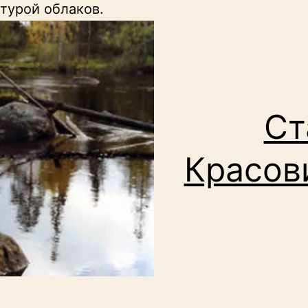
турой облаков.
Ст
Красов