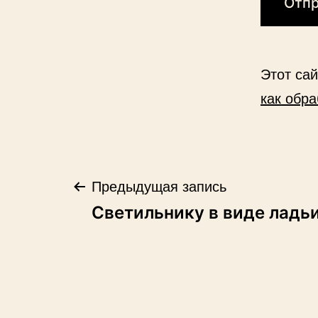
Этот са
как обр
Навигация
Предыдущая запись
Светильнику в виде ладь
по
записям