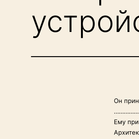
устрой
Он прин
……………
Ему при
Архитек