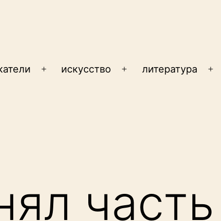
катели
искусство
литература
Открыть
Открыть
От
меню
меню
м
нял часть