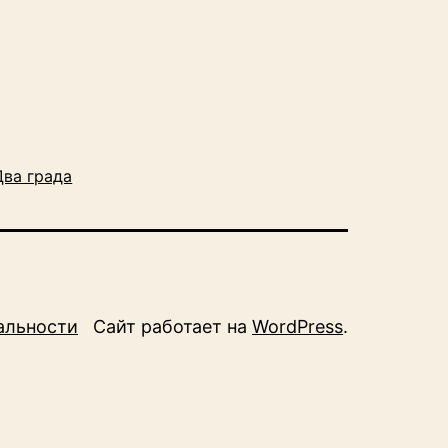
Два града
альности
Сайт работает на
WordPress
.