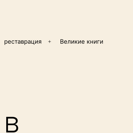
реставрация
Великие книги
крыть
Открыть
еню
меню
 в