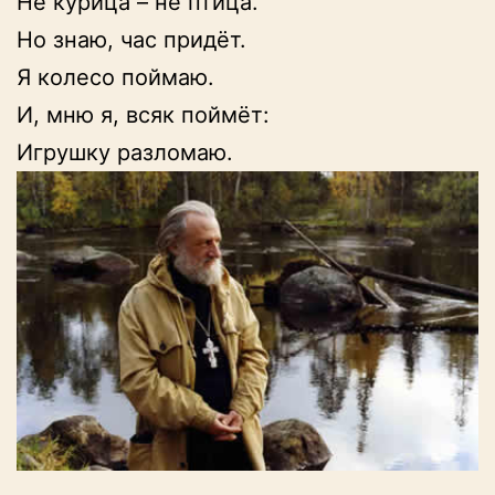
Не курица – не птица.

Но знаю, час придёт.

Я колесо поймаю.

И, мню я, всяк поймёт:

Игрушку разломаю.