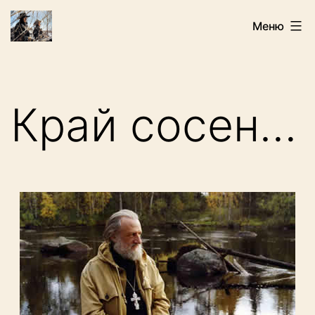
Перейти
Искатели
Меню
к
содержимому
Край сосен…