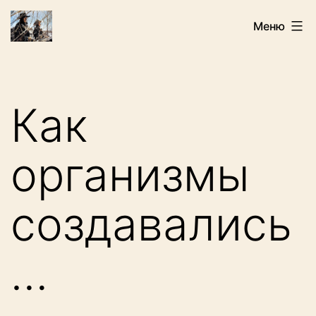
Перейти
Искатели
Меню
к
содержимому
Как
организмы
создавались
…