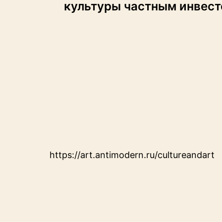
по
культуры частным инвес
записям
https://art.antimodern.ru/cultureandart