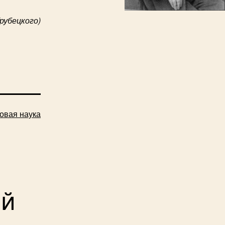
Трубецкого)
овая наука
ий