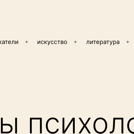
катели
искусство
литература
Открыть
Открыть
От
меню
меню
м
ы психол