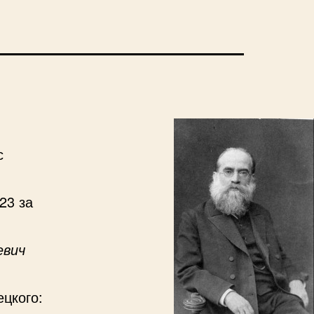
с
23 за
евич
ецкого: