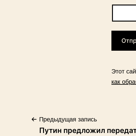
Этот са
как обр
Навигация
Предыдущая запись
Путин предложил переда