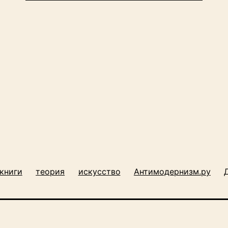
книги
теория
искусство
Антимодернизм.ру