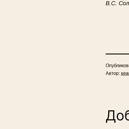
В.С. Со
Опублико
Автор:
sea
До