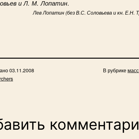
ловьев и Л. М. Лопатин
.
Лев Лопатин (без В.С. Соловьева и кн. Е.Н. 
вано
03.11.2008
В рубрике
масс
rchers
бавить комментар