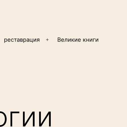
реставрация
Великие книги
крыть
Открыть
еню
меню
огии