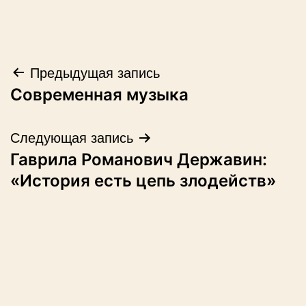
Навигация
Предыдущая запись
Современная музыка
по
записям
Следующая запись
Гаврила Романович Державин:
«История есть цепь злодейств»