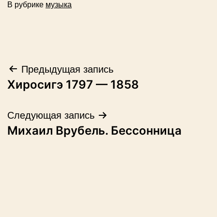
В рубрике
музыка
Навигация
Предыдущая запись
Хиросигэ 1797 — 1858
по
записям
Следующая запись
Михаил Врубель. Бессонница