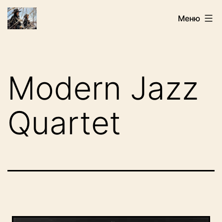
Перейти
Искатели
Меню
к
содержимому
Modern Jazz
Quartet