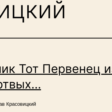
ицкий
ик Тот Первенец и
ртвых…
ав Красовицкий