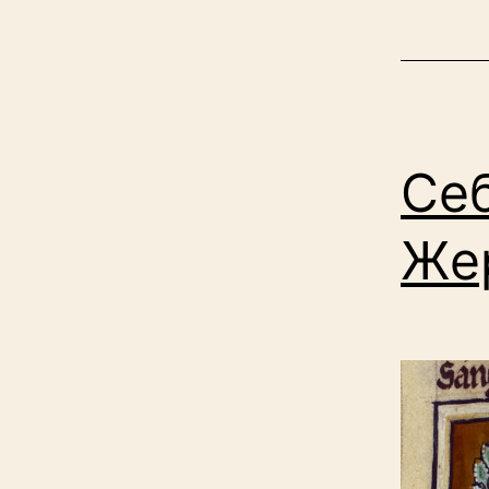
Се
Же