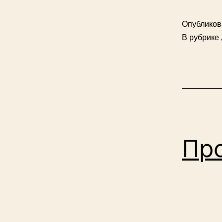
Опублико
В рубрике
Про