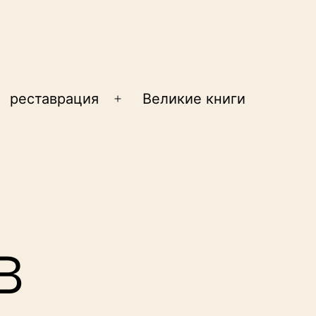
реставрация
Великие книги
крыть
Открыть
еню
меню
в