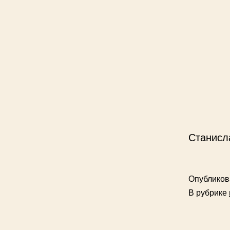
Станисл
Опублико
В рубрике