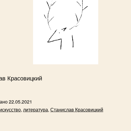
ав Красовицкий
вано
22.05.2021
искусство
,
литература
,
Станислав Красовицкий