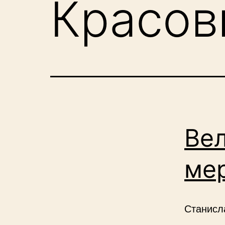
Красов
Вел
ме
Станисл