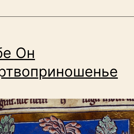
бе Он
ртвоприношенье