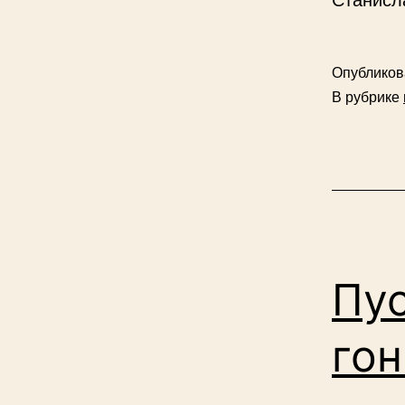
Опублико
В рубрике
Пус
го