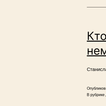
Кто
не
Станисл
Опублико
В рубрике