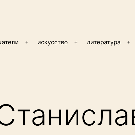
катели
искусство
литература
Открыть
Открыть
От
меню
меню
м
Станисла