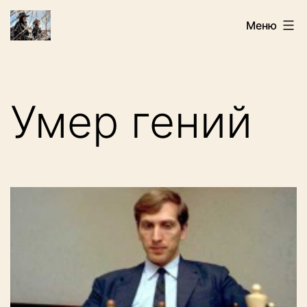
Перейти
Искатели
Меню
к
содержимому
Умер гений