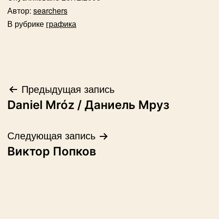
Автор:
searchers
В рубрике
графика
Навигация
Предыдущая запись
Daniel Mróz / Даниель Мруз
по
записям
Следующая запись
Виктор Попков