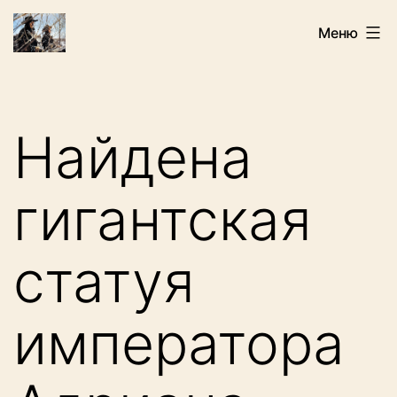
Перейти
Искатели
Меню
к
содержимому
Найдена
гигантская
статуя
императора