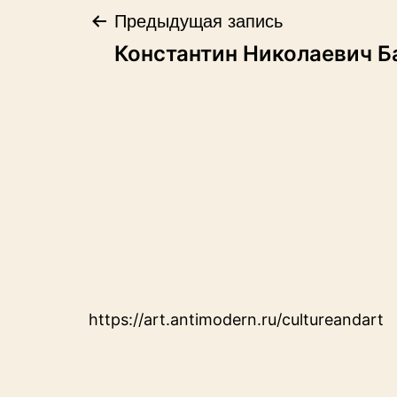
Навигация
Предыдущая запись
Константин Николаевич 
по
записям
https://art.antimodern.ru/cultureandart