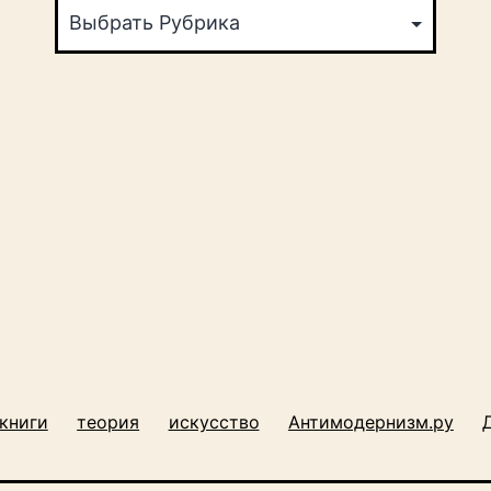
книги
теория
искусство
Антимодернизм.ру