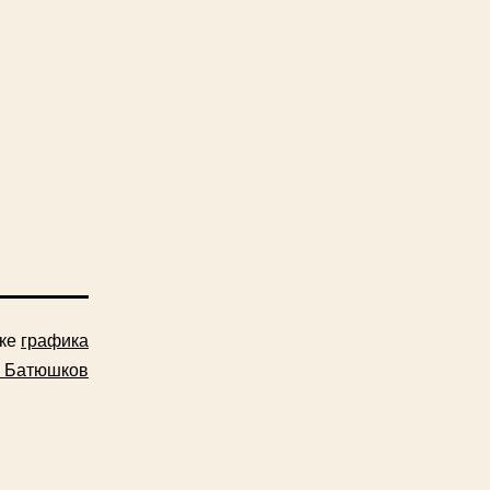
ике
графика
н Батюшков