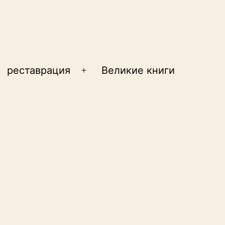
реставрация
Великие книги
крыть
Открыть
еню
меню