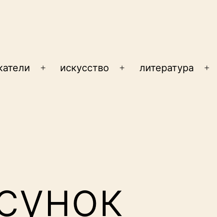
катели
искусство
литература
Открыть
Открыть
От
меню
меню
м
сунок